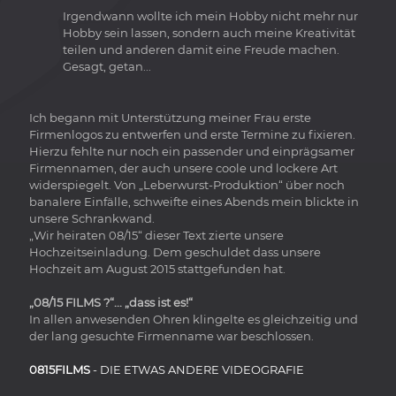
Irgendwann wollte ich mein Hobby nicht mehr nur
Hobby sein lassen, sondern auch meine Kreativität
teilen und anderen damit eine Freude machen.
Gesagt, getan...
Ich begann mit Unterstützung meiner Frau erste
Firmenlogos zu entwerfen und erste Termine zu fixieren.
Hierzu fehlte nur noch ein passender und einprägsamer
Firmennamen, der auch unsere coole und lockere Art
widerspiegelt. Von „Leberwurst-Produktion“ über noch
banalere Einfälle, schweifte eines Abends mein blickte in
unsere Schrankwand.
„Wir heiraten 08/15“ dieser Text zierte unsere
Hochzeitseinladung. Dem geschuldet dass unsere
Hochzeit am August 2015 stattgefunden hat.
„08/15 FILMS ?“... „dass ist es!“
In allen anwesenden Ohren klingelte es gleichzeitig und
der lang gesuchte Firmenname war beschlossen.
0815FILMS
- DIE ETWAS ANDERE VIDEOGRAFIE